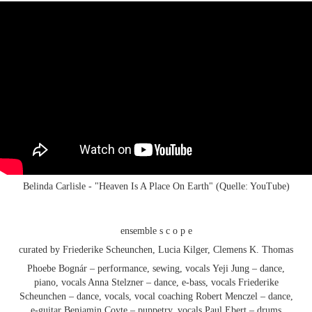
Belinda Carlisle - "Heaven Is A Place On Earth" (Quelle: YouTube)
ensemble s c o p e
curated by Friederike Scheunchen, Lucia Kilger, Clemens K. Thomas
Phoebe Bognár – performance, sewing, vocals Yeji Jung – dance,
piano, vocals Anna Stelzner – dance, e-bass, vocals Friederike
Scheunchen – dance, vocals, vocal coaching Robert Menczel – dance,
e-guitar Benjamin Coyte – puppetry, vocals Paul Ebert – drums