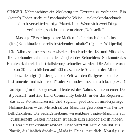
SINGER. Nähmaschine: ein Werkzeug um Texturen zu verbinden. Ein
(roter?) Faden sticht auf mechanische Weise – tacktacktacktacktack…
– durch verschiedenartige Materialien. Wenn sich zwei Dinge
verbinden, spricht man von einer „Nahtstelle“.
Mashup: "Erstellung neuer Medieninhalte durch die nahtlose
(Re-)Kombination bereits bestehender Inhalte" (Quelle: Wikipedia).
Die Nähmaschine ersetzte zwischen dem Ende des 18. und Mitte des
19. Jahrhunderts die manuelle Tätigkeit des Schneiders. So konnte das
Handwerk durch Industrialisierung schneller werden: Die Arbeit wurde
von 30 menschlichen auf 300 maschinelle Stiche in der Minute
beschleunigt. (In der gleichen Zeit wurden übrigens auch die
Instrumente „industrialisiert“ oder zumindest mechanisch komplexer.)
Ein Sprung in die Gegenwart: Heute ist die Nähmaschine in einer Do
it yourself- und 2nd Hand-Community beliebt, in der das Reparieren
das neue Konsumieren ist. Und zugleich produzieren minderjährige
Nähmaschinen – der Mensch ist zur Maschine geworden – in Fernost
Billigtextilien. Die pedalgetriebene, versenkbare Singer-Maschine auf
gusseisernem Gestell hingegen ist heute zum Retroobjekt in hippen
Cafés umfunktioniert worden. Oder wird zur Mini-Spieluhr aus
Plastik, die lieblich dudelt – „Made in China“ natürlich. Nostalgie ist