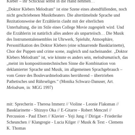
Kleber – ihr Schicksal selbst in die Hand nehmen…
„Doktor Klebers Melodram“ ist eine Szene eines abendfüllenden, noch
nicht geschriebenen Musiktheaters. Die altertümelnde Sprache und
Rezitationsweise der Erzählerin clasht mit der elterlichen
Unterhaltung, die im Stile eines College Movie zugespielt wird. Und
die Erzählerin ist natürlich alles andere als unparteiisch… Die Musik
des Instrumentalensembles ist Uhrwerk, Spieluhr, Atmosphäre,
Personifikation des Doktor Klebers (eine schnarrende Bassklarinette),
Chor der Puppen und crime scene, zugleich und nacheinander. „Doktor
Klebers Melodram“ ist, wie könnte es anders sein,
melodramatisch
, das
„meint im kompositionstechnischen Sinne die Kombination von
deklamierter Sprache und Musik, im allgemeinen Sprachgebrauch –
vom Genre des Boulevardmelodrams herrührend – übertrieben
Pathetisches und Rührseliges.“ (Monika Schwarz-Danuser, Art.
Melodram
, in: MGG 1997)
mit: Sprecherin - Theresa Immerz // Violine - Leonie Flaksman //
Bassklarinette - Shizuyo Oka // E-Gitarre - Robert Menczel //
Percussion - Paul Ebert // Klavier - Yeji Jung // Dirigat - Friederike
Scheunchen // Klangregie - Lucia Kilger // Musik & Text - Clemens
K. Thomas