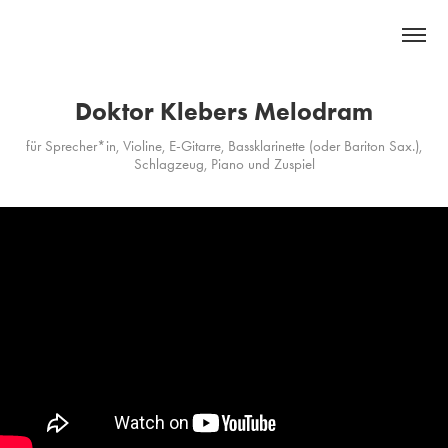
Doktor Klebers Melodram
für Sprecher*in, Violine, E-Gitarre, Bassklarinette (oder Bariton Sax.),
Schlagzeug, Piano und Zuspiel