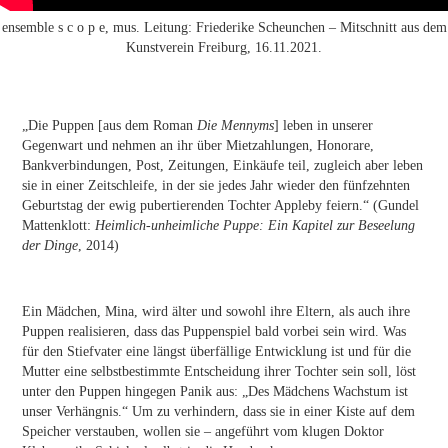
ensemble s c o p e, mus. Leitung: Friederike Scheunchen – Mitschnitt aus dem
Kunstverein Freiburg, 16.11.2021.
„Die Puppen [aus dem Roman
Die Mennyms
] leben in unserer
Gegenwart und nehmen an ihr über Mietzahlungen, Honorare,
Bankverbindungen, Post, Zeitungen, Einkäufe teil, zugleich aber leben
sie in einer Zeitschleife, in der sie jedes Jahr wieder den fünfzehnten
Geburtstag der ewig pubertierenden Tochter Appleby feiern.“ (Gundel
Mattenklott:
Heimlich-unheimliche Puppe: Ein Kapitel zur Beseelung
der Dinge
, 2014)
Ein Mädchen, Mina, wird älter und sowohl ihre Eltern, als auch ihre
Puppen realisieren, dass das Puppenspiel bald vorbei sein wird. Was
für den Stiefvater eine längst überfällige Entwicklung ist und für die
Mutter eine selbstbestimmte Entscheidung ihrer Tochter sein soll, löst
unter den Puppen hingegen Panik aus: „Des Mädchens Wachstum ist
unser Verhängnis.“ Um zu verhindern, dass sie in einer Kiste auf dem
Speicher verstauben, wollen sie – angeführt vom klugen Doktor