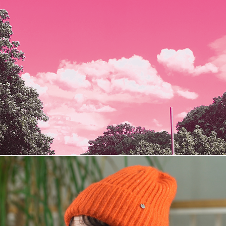
pink clouds
2022